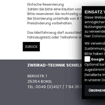
Einfache Reservierung
Zahlen Sie bitte eine Kaution von 500,-€ in BAR
EINSATZ
Bitte reservieren Sie rechtzeitig und leisten Si
Diese Webse
Bei Stornierung unterhalb von 8 Tagen vor Fahra
ermöglichen
Preisänderung vorbehalten.
Nutzungspro
zu verwende
Das Mietfahrzeug darf ausschließlich von dem 
hier:
Datensc
Fahrzeugtests oder Teilnahme an Motorsport-Ve
Wir verwende
ZURÜCK
Zustimmung
Bitte haken 
Google
Optional kan
ZWEIRAD-TECHNIK SCHIELMANN GMB
zugestimmt
Detailierte
BERGSTR. 1
in unserer 
25364 BOKEL
TEL.:
0049 (0)4127 / 7 94 35 08
ÜBERNEH