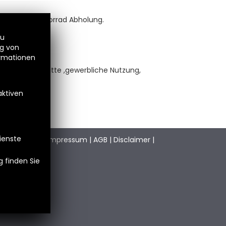
tte bei der Motorrad Abholung.
zu
ng von
ormationen
tergabe an Dritte ,gewerbliche Nutzung,
aktiven
Dienste
stimmungen
|
Impressum
|
AGB
|
Disclaimer
|
 finden Sie