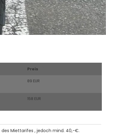
Preis
89 EUR
158 EUR
des Miettarifes , jedoch mind. 40,-€.