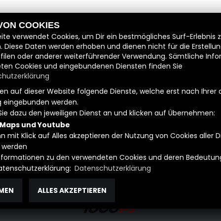
. Den voraussichtlichen Mietpreis sowie die Kaution zahlen Sie bi
 VON COOKIES
e eine Anzahlung von 100,-€.
ite verwendet Cookies, um Dir ein bestmögliches Surf-Erlebnis 
ntritt verfällt die Anzahlung.
. Diese Daten werden erhoben und dienen nicht für die Erstellu
filen oder anderer weiterführender Verwendung. Sämtliche Inf
ten Cookies und eingebundenen Diensten finden Sie
im Mietvertrag genannten Fahrer selbst geführt werden. Die Wei
hutzerklärung
ranstaltungen sind nicht erlaubt.
n auf dieser Website folgende Dienste, welche erst nach Ihrer 
 eingebunden werden.
Sie dazu den jeweiligen Dienst an und klicken auf Übernehmen:
 Maps und Youtube
n mit Klick auf Alles akzeptieren der Nutzung von Cookies aller 
H
Kontakt
|
Datenschutzbe
 werden
 Informationen zu den verwendeten Cookies und deren Bedeutung
Datenschutzerklärung:
Datenschutzerklärung
MEN
ALLES AKZEPTIEREN