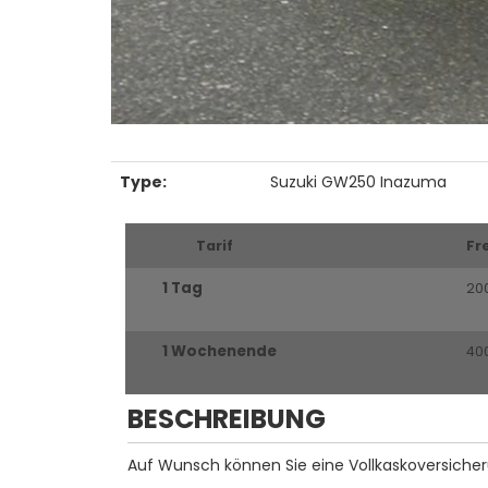
Type:
Suzuki GW250 Inazuma
Tarif
Fr
1 Tag
20
1 Wochenende
40
BESCHREIBUNG
Auf Wunsch können Sie eine Vollkaskoversicheru